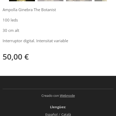
Ampolla Ginebra The Botanist
100 leds
30 cm alt
Interruptor digital. Intensitat variable
50,00
€
Creado con
Webnode
Llengües
Español
Català