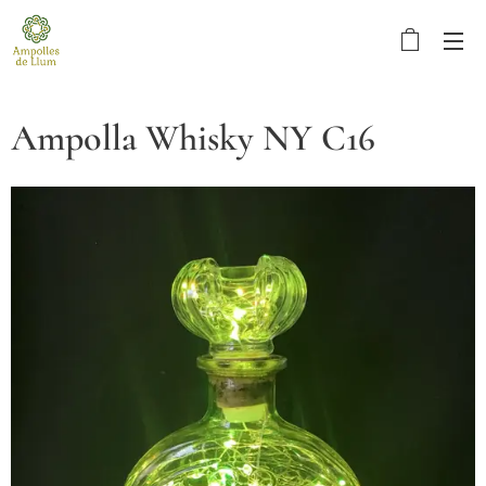
Ampolla Whisky NY C16