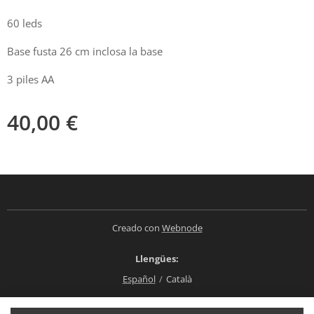
60 leds
Base fusta 26 cm inclosa la base
3 piles AA
40,00
€
Creado con
Webnode
Llengües
Español
Català