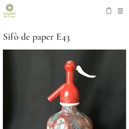
Sifò de paper E43