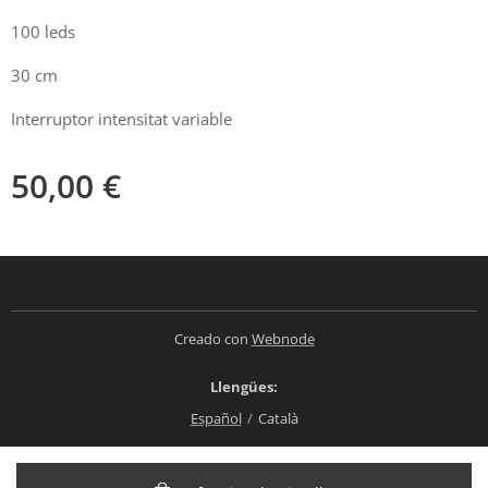
100 leds
30 cm
Interruptor intensitat variable
50,00
€
Creado con
Webnode
Llengües
Español
Català