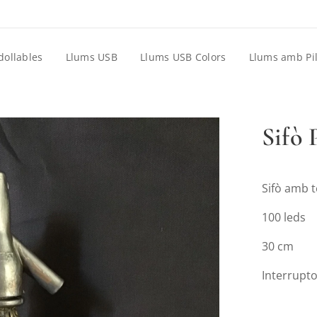
dollables
Llums USB
Llums USB Colors
Llums amb Pi
Sifò 
Sifò amb 
100 leds
30 cm
Interrupto