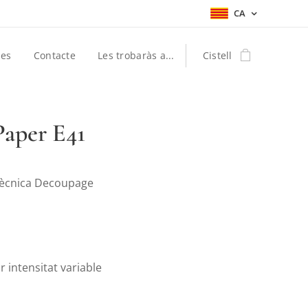
CA
les
Contacte
Les trobaràs a...
Cistell
Paper E41
tècnica Decoupage
r intensitat variable