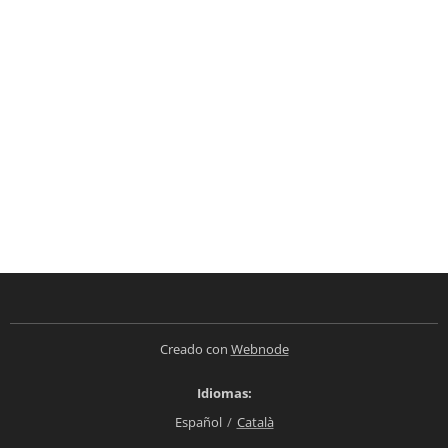
Creado con
Webnode
Idiomas
Español
Català